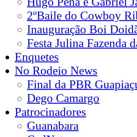
Hugo Pena e Gabriel J
2ºBaile do Cowboy Ri
Inauguração Boi Doid
Festa Julina Fazenda d
Enquetes
No Rodeio News
Final da PBR Guapiaç
Dego Camargo
Patrocinadores
Guanabara