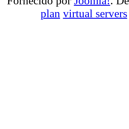
Fornecido por
Joomla!
. D
plan
virtual servers