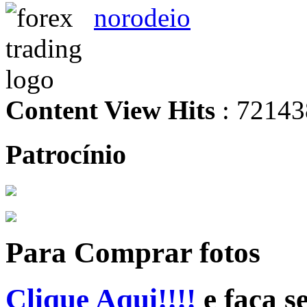
norodeio
Content View Hits
: 72143
Patrocínio
Para Comprar fotos
Clique Aqui!!!!
e faça s