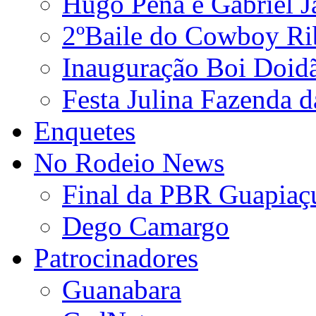
Hugo Pena e Gabriel J
2ºBaile do Cowboy Ri
Inauguração Boi Doid
Festa Julina Fazenda d
Enquetes
No Rodeio News
Final da PBR Guapiaç
Dego Camargo
Patrocinadores
Guanabara