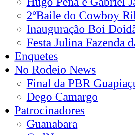
Hugo Pena e Gabriel J
2ºBaile do Cowboy Ri
Inauguração Boi Doid
Festa Julina Fazenda d
Enquetes
No Rodeio News
Final da PBR Guapiaç
Dego Camargo
Patrocinadores
Guanabara