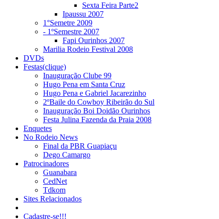
Sexta Feira Parte2
Ipaussu 2007
1°Semetre 2009
- 1ºSemestre 2007
Fapi Ourinhos 2007
Marilia Rodeio Festival 2008
DVDs
Festas(clique)
Inauguração Clube 99
Hugo Pena em Santa Cruz
Hugo Pena e Gabriel Jacarezinho
2ºBaile do Cowboy Ribeirão do Sul
Inauguração Boi Doidão Ourinhos
Festa Julina Fazenda da Praia 2008
Enquetes
No Rodeio News
Final da PBR Guapiaçu
Dego Camargo
Patrocinadores
Guanabara
CedNet
Tdkom
Sites Relacionados
Cadastre-se!!!