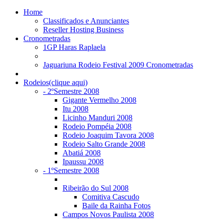
Home
Classificados e Anunciantes
Reseller Hosting Business
Cronometradas
1GP Haras Raplaela
Jaguariuna Rodeio Festival 2009 Cronometradas
Rodeios(clique aqui)
- 2ºSemestre 2008
Gigante Vermelho 2008
Itu 2008
Licinho Manduri 2008
Rodeio Pompéia 2008
Rodeio Joaquim Tavora 2008
Rodeio Salto Grande 2008
Abatiá 2008
Ipaussu 2008
- 1ºSemestre 2008
Ribeirão do Sul 2008
Comitiva Cascudo
Baile da Rainha Fotos
Campos Novos Paulista 2008