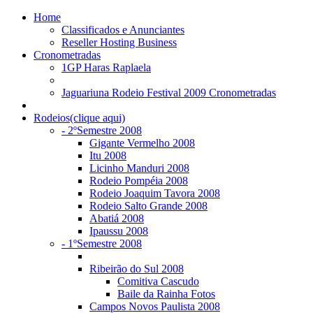
Home
Classificados e Anunciantes
Reseller Hosting Business
Cronometradas
1GP Haras Raplaela
Jaguariuna Rodeio Festival 2009 Cronometradas
Rodeios(clique aqui)
- 2ºSemestre 2008
Gigante Vermelho 2008
Itu 2008
Licinho Manduri 2008
Rodeio Pompéia 2008
Rodeio Joaquim Tavora 2008
Rodeio Salto Grande 2008
Abatiá 2008
Ipaussu 2008
- 1ºSemestre 2008
Ribeirão do Sul 2008
Comitiva Cascudo
Baile da Rainha Fotos
Campos Novos Paulista 2008