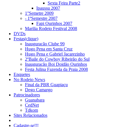
Sexta Feira Parte2
Ipaussu 2007
1°Semetre 2009
- 1ºSemestre 2007
Fapi Ourinhos 2007
Marilia Rodeio Festival 2008
DVDs
Festas(clique)
Inauguração Clube 99
Hugo Pena em Santa Cruz
Hugo Pena e Gabriel Jacarezinho
2ºBaile do Cowboy Ribeirão do Sul
Inauguração Boi Doidão Ourinhos
Festa Julina Fazenda da Praia 2008
Enquetes
No Rodeio News
Final da PBR Guapiaçu
Dego Camargo
Patrocinadores
Guanabara
CedNet
Tdkom
Sites Relacionados
Cadastre-se!!!