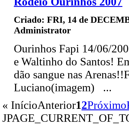
Rodeio Ourinhos 2007
Criado: FRI, 14 de DECEMB
Administrator
Ourinhos Fapi 14/06/200
e Waltinho do Santos! Em
dão sangue nas Arenas!!
Luciano(imagem) ...
«
Início
Anterior
1
2
Próximo
JPAGE_CURRENT_OF_T