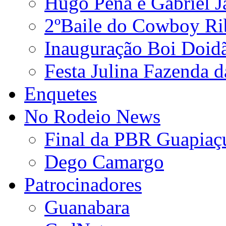
Hugo Pena e Gabriel J
2ºBaile do Cowboy Ri
Inauguração Boi Doid
Festa Julina Fazenda d
Enquetes
No Rodeio News
Final da PBR Guapiaç
Dego Camargo
Patrocinadores
Guanabara